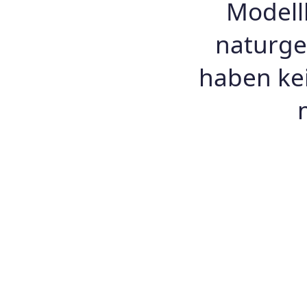
Modell
naturget
haben kei
Hom
Bi