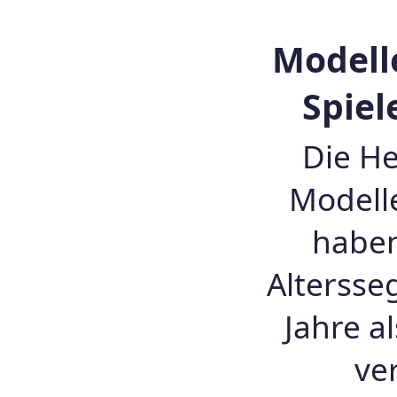
Modell
Spiel
Die He
Modell
haben
Altersse
Jahre a
ve